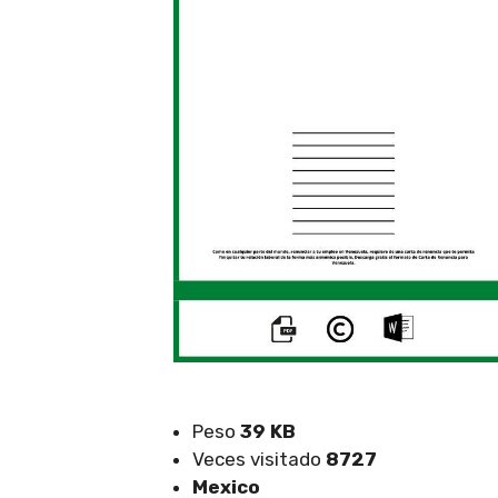
Peso
39 KB
Veces visitado
8727
Mexico