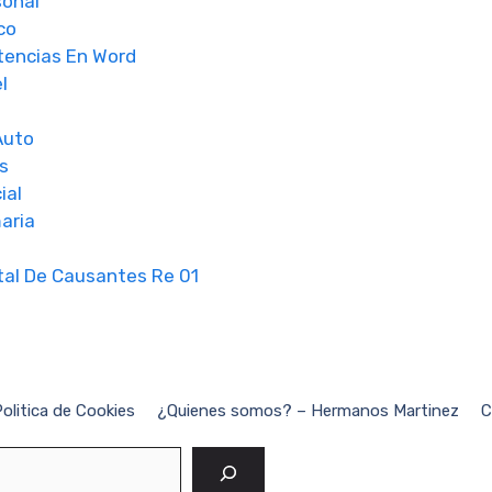
sonal
co
tencias En Word
l
f
Auto
s
ial
aria
tal De Causantes Re 01
olitica de Cookies
¿Quienes somos? – Hermanos Martinez
C
Buscar