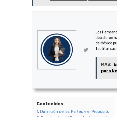
Los Hermano
decidieron h
de México pu
facilitar sus
MAS:
E
para N
Contenidos
1. Definición de las Partes y el Propósito