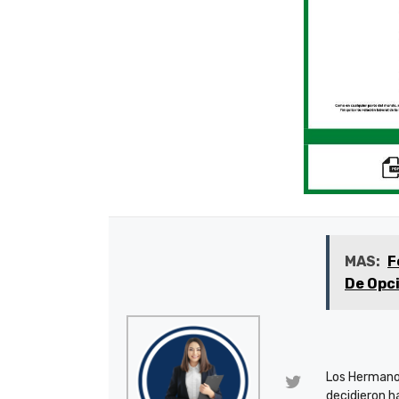
MAS:
F
De Opci
Los Hermano
decidieron h