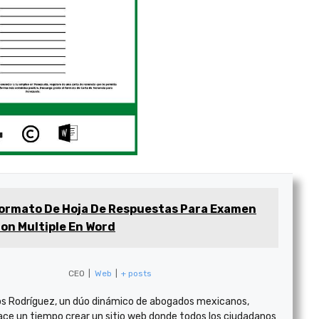
ormato De Hoja De Respuestas Para Examen
on Multiple En Word
CEO
|
Web
|
+ posts
s Rodríguez, un dúo dinámico de abogados mexicanos,
ace un tiempo crear un sitio web donde todos los ciudadanos