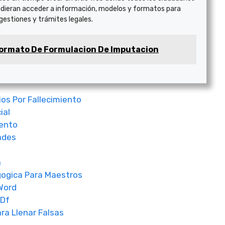
dieran acceder a información, modelos y formatos para
 gestiones y trámites legales.
ormato De Formulacion De Imputacion
ios Por Fallecimiento
ial
iento
ades
a
gogica Para Maestros
Word
 Df
ra Llenar Falsas