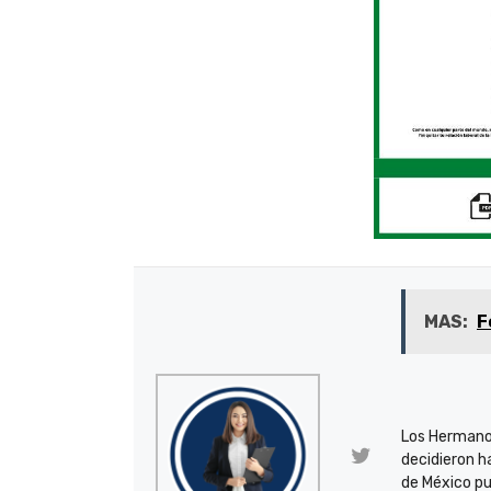
MAS:
F
Los Hermano
decidieron h
de México pu