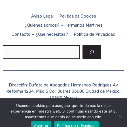
Aviso Legal
Politica de Cookies
¿Quienes somos? – Hermanos Martinez
Contacto – ¿Que necesitas?
Politica de Privacidad
Buscar
Dirección: Bufete de Abogados Hermanos Rodríguez Av.
Reforma 1234, Piso 5 Col. Juárez 06600 Ciudad de México,
CDMX México
Usamos cookies para asegurar que te damos la mejor
Teléfono: +52 (55) 1234-5678
experiencia en nuestra web. Si continúas usando este sitio,
Correo electrónico:
contacto@hermanosrodriguezabogados.c
asumiremos que estás de acuerdo con ello.
2026 Formato Mexico ©
Aceptar
Política de privacidad