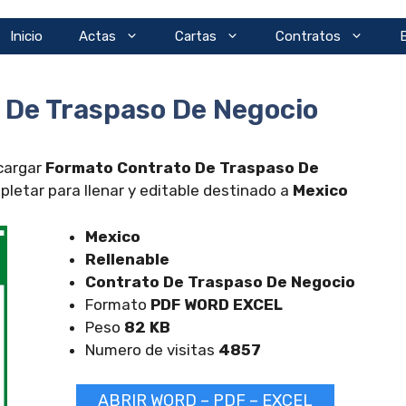
Inicio
Actas
Cartas
Contratos
 De Traspaso De Negocio
scargar
Formato Contrato De Traspaso De
etar para llenar y editable destinado a
Mexico
Mexico
Rellenable
Contrato De Traspaso De Negocio
Formato
PDF WORD EXCEL
Peso
82 KB
Numero de visitas
4857
ABRIR WORD – PDF – EXCEL