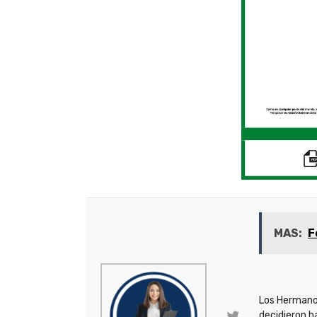
MAS:
F
Los Hermano
decidieron h