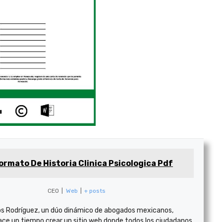
ormato De Historia Clinica Psicologica Pdf
CEO
|
Web
|
+ posts
s Rodríguez, un dúo dinámico de abogados mexicanos,
ace un tiempo crear un sitio web donde todos los ciudadanos