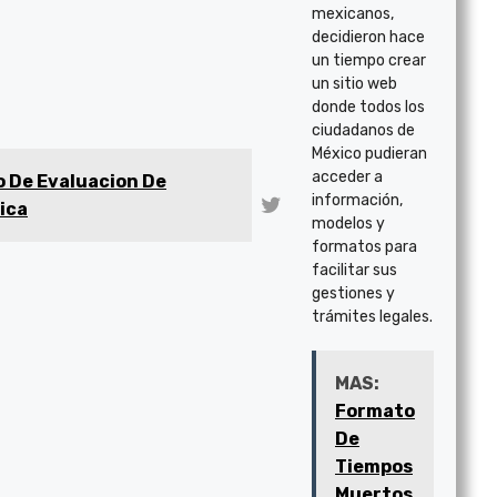
mexicanos,
decidieron hace
un tiempo crear
un sitio web
donde todos los
ciudadanos de
México pudieran
acceder a
 De Evaluacion De
información,
ica
modelos y
formatos para
facilitar sus
gestiones y
trámites legales.
MAS:
Formato
De
Tiempos
Muertos