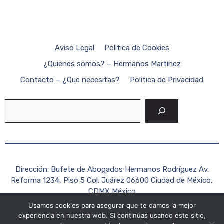
Aviso Legal
Politica de Cookies
¿Quienes somos? – Hermanos Martinez
Contacto – ¿Que necesitas?
Politica de Privacidad
Buscar
Dirección: Bufete de Abogados Hermanos Rodríguez Av.
Reforma 1234, Piso 5 Col. Juárez 06600 Ciudad de México,
CDMX México
Usamos cookies para asegurar que te damos la mejor
Teléfono: +52 (55) 1234-5678
experiencia en nuestra web. Si continúas usando este sitio,
Correo electrónico:
contacto@hermanosrodriguezabogados.c