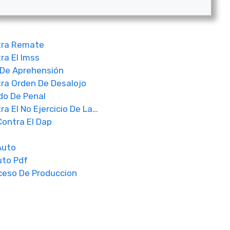
tra Remate
ra El Imss
De Aprehensión
ra Orden De Desalojo
do De Penal
a El No Ejercicio De La…
ontra El Dap
Auto
uto Pdf
ceso De Produccion