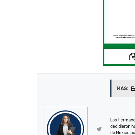
MAS:
F
Los Hermano
decidieron h
de México pu