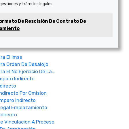
 gestiones y trámites legales.
ormato De Rescisión De Contrato De
amiento
ra El Imss
ra Orden De Desalojo
a El No Ejercicio De La…
mparo Indirecto
directo
directo Por Omision
mparo Indirecto
Ilegal Emplazamiento
directo
 Vinculacion A Proceso