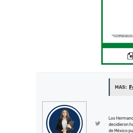
MAS:
F
Los Hermano
decidieron h
de México pu