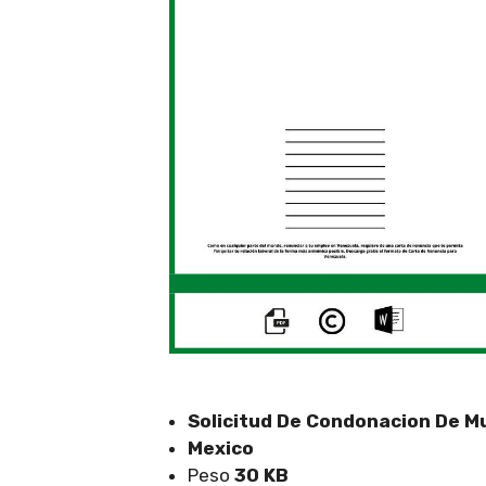
Solicitud De Condonacion De M
Mexico
Peso
30 KB