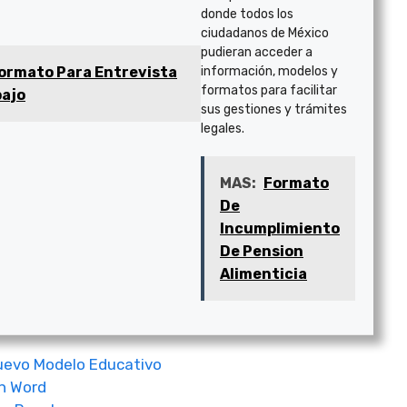
donde todos los
ciudadanos de México
pudieran acceder a
ormato Para Entrevista
información, modelos y
formatos para facilitar
bajo
sus gestiones y trámites
legales.
MAS:
Formato
De
Incumplimiento
De Pension
Alimenticia
uevo Modelo Educativo
n Word