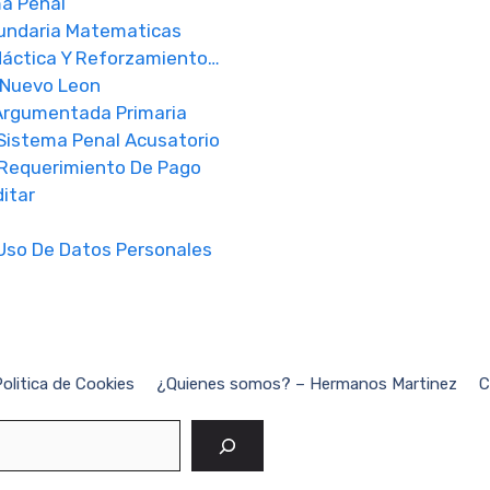
a Penal
cundaria Matematicas
idáctica Y Reforzamiento…
 Nuevo Leon
Argumentada Primaria
Sistema Penal Acusatorio
l Requerimiento De Pago
itar
Uso De Datos Personales
olitica de Cookies
¿Quienes somos? – Hermanos Martinez
C
Buscar