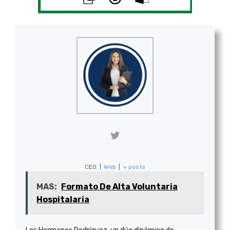
CEO
|
Web
|
+ posts
MAS:
Formato De Alta Voluntaria
Hospitalaria