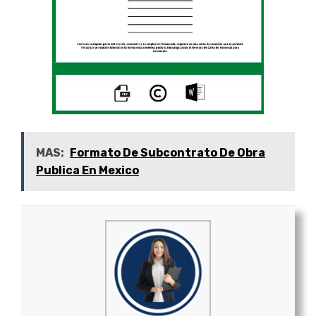
MAS:
Formato De Subcontrato De Obra
Publica En Mexico