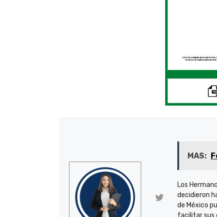
MAS:
F
Los Hermano
decidieron h
de México pu
facilitar sus