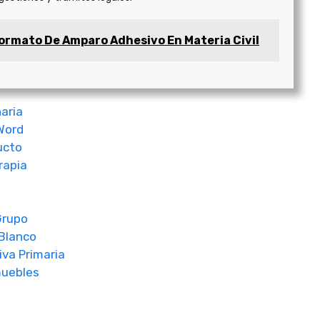
ormato De Amparo Adhesivo En Materia Civil
naria
 Word
ucto
rapia
Grupo
 Blanco
iva Primaria
muebles