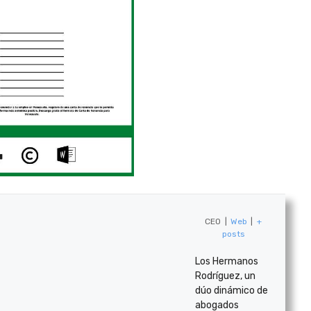
CEO
|
Web
|
+
posts
Los Hermanos
Rodríguez, un
dúo dinámico de
abogados