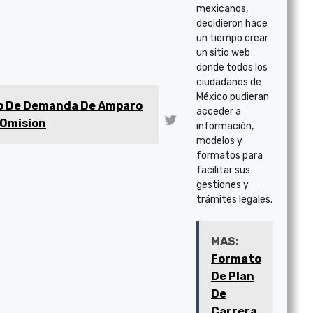
mexicanos,
decidieron hace
un tiempo crear
un sitio web
donde todos los
ciudadanos de
México pudieran
o De Demanda De Amparo
acceder a
 Omision
información,
modelos y
formatos para
facilitar sus
gestiones y
trámites legales.
MAS:
Formato
De Plan
De
Carrera