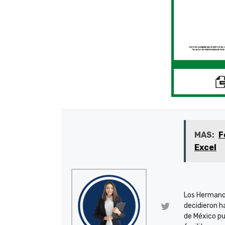
MAS:
F
Excel
Los Hermano
decidieron h
de México pu