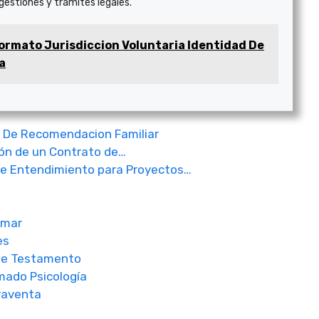
 gestiones y trámites legales.
ormato Jurisdiccion Voluntaria Identidad De
a
a De Recomendacion Familiar
ión de un Contrato de…
 Entendimiento para Proyectos…
omar
es
De Testamento
mado Psicología
raventa