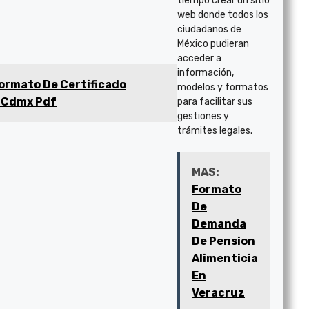
tiempo crear un sitio
web donde todos los
ciudadanos de
México pudieran
acceder a
información,
ormato De Certificado
modelos y formatos
 Cdmx Pdf
para facilitar sus
gestiones y
trámites legales.
MAS:
Formato
De
Demanda
De Pension
Alimenticia
En
Veracruz