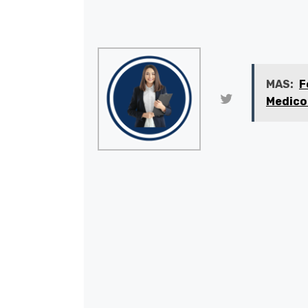
MAS:
F
Medico