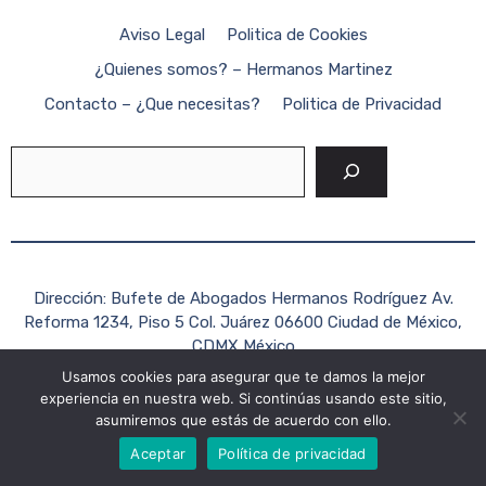
Aviso Legal
Politica de Cookies
¿Quienes somos? – Hermanos Martinez
Contacto – ¿Que necesitas?
Politica de Privacidad
Buscar
Dirección: Bufete de Abogados Hermanos Rodríguez Av.
Reforma 1234, Piso 5 Col. Juárez 06600 Ciudad de México,
CDMX México
Usamos cookies para asegurar que te damos la mejor
Teléfono: +52 (55) 1234-5678
experiencia en nuestra web. Si continúas usando este sitio,
Correo electrónico:
contacto@hermanosrodriguezabogados.c
asumiremos que estás de acuerdo con ello.
2026 Formato Mexico ©
Aceptar
Política de privacidad