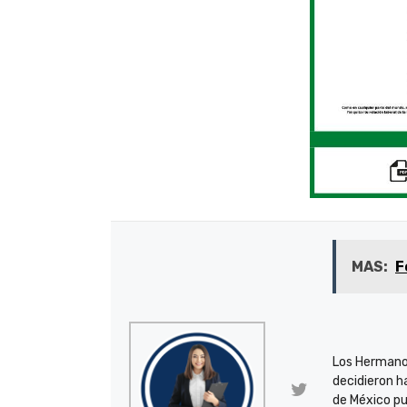
MAS:
F
Los Hermano
decidieron h
de México pu