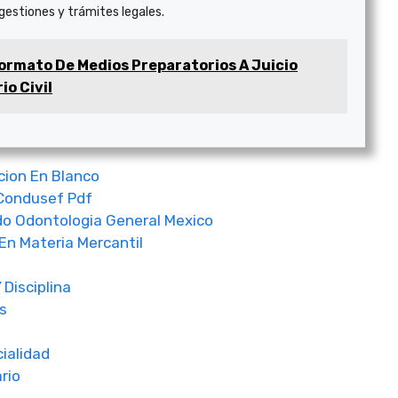
 gestiones y trámites legales.
ormato De Medios Preparatorios A Juicio
io Civil
ion En Blanco
Condusef Pdf
o Odontologia General Mexico
En Materia Mercantil
f
Disciplina
s
ialidad
rio