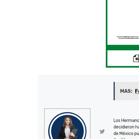
MAS:
F
Los Hermano
decidieron h
de México pu