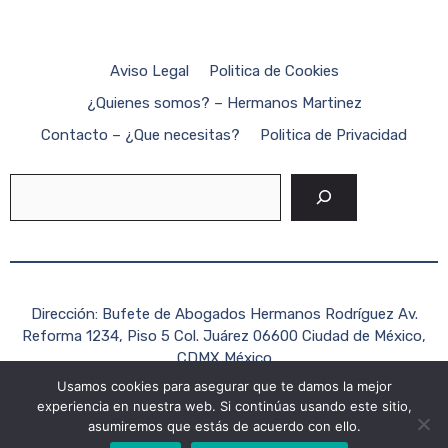
Aviso Legal
Politica de Cookies
¿Quienes somos? – Hermanos Martinez
Contacto – ¿Que necesitas?
Politica de Privacidad
Buscar
Dirección: Bufete de Abogados Hermanos Rodríguez Av.
Reforma 1234, Piso 5 Col. Juárez 06600 Ciudad de México,
CDMX México
Usamos cookies para asegurar que te damos la mejor
Teléfono: +52 (55) 1234-5678
experiencia en nuestra web. Si continúas usando este sitio,
Correo electrónico:
contacto@hermanosrodriguezabogados.c
asumiremos que estás de acuerdo con ello.