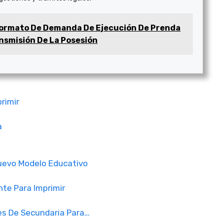
ormato De Demanda De Ejecución De Prenda
nsmisión De La Posesión
rimir
a
uevo Modelo Educativo
te Para Imprimir
es De Secundaria Para…