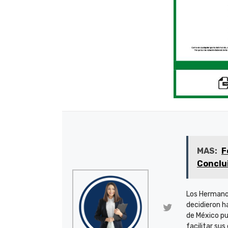
MAS:
F
Conclu
Los Hermano
decidieron h
de México pu
facilitar sus