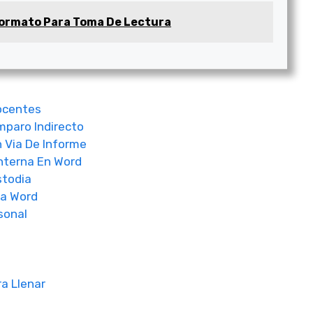
ormato Para Toma De Lectura
ocentes
mparo Indirecto
 Via De Informe
Interna En Word
stodia
a Word
sonal
o
a Llenar