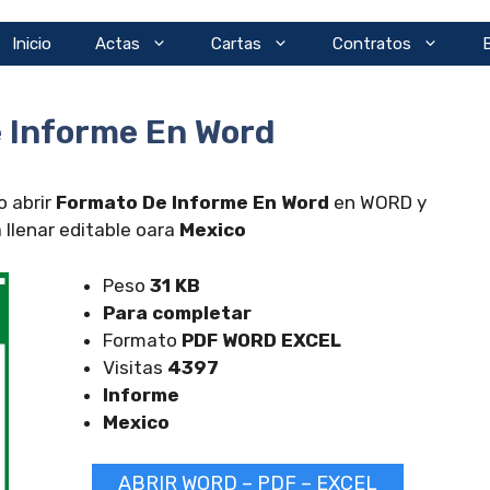
Inicio
Actas
Cartas
Contratos
 Informe En Word
o abrir
Formato De Informe En Word
en WORD y
 llenar editable oara
Mexico
Peso
31 KB
Para completar
Formato
PDF WORD EXCEL
Visitas
4397
Informe
Mexico
ABRIR WORD – PDF – EXCEL