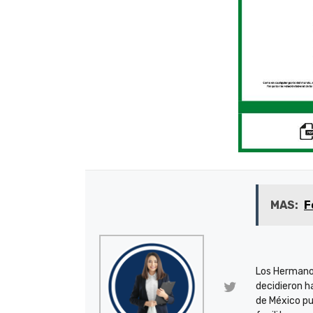
MAS:
F
Los Hermano
decidieron h
de México pu