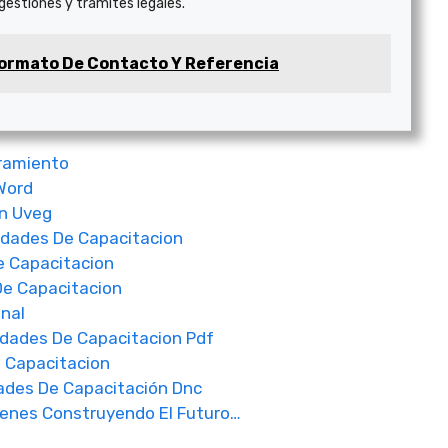
 gestiones y trámites legales.
ormato De Contacto Y Referencia
tramiento
Word
n Uveg
idades De Capacitacion
e Capacitacion
De Capacitacion
nal
dades De Capacitacion Pdf
a Capacitacion
ades De Capacitación Dnc
venes Construyendo El Futuro…