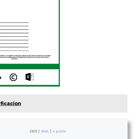
ficacion
CEO
|
Web
|
+ posts