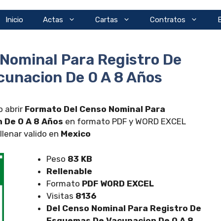
Inicio
Actas
Cartas
Contratos
Nominal Para Registro De
unacion De 0 A 8 Años
 abrir
Formato Del Censo Nominal Para
 De 0 A 8 Años
en formato PDF y WORD EXCEL
llenar valido en
Mexico
Peso
83 KB
Rellenable
Formato
PDF WORD EXCEL
Visitas
8136
Del Censo Nominal Para Registro De
Esquemas De Vacunacion De 0 A 8