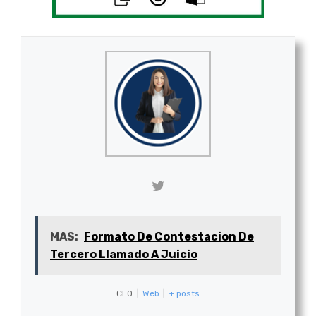
MAS:
Formato De Contestacion De
Tercero Llamado A Juicio
CEO
|
Web
|
+ posts