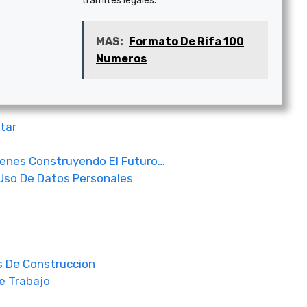
trámites legales.
MAS:
Formato De Rifa 100
Numeros
itar
venes Construyendo El Futuro…
Uso De Datos Personales
s De Construccion
e Trabajo