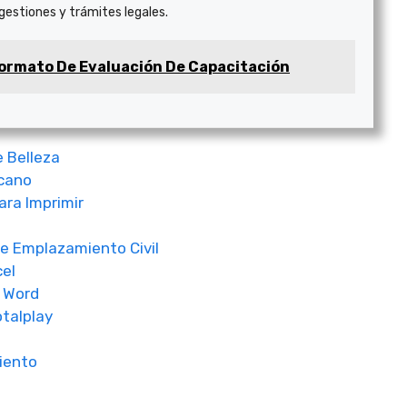
 gestiones y trámites legales.
ormato De Evaluación De Capacitación
e Belleza
cano
ra Imprimir
e Emplazamiento Civil
cel
a Word
talplay
iento