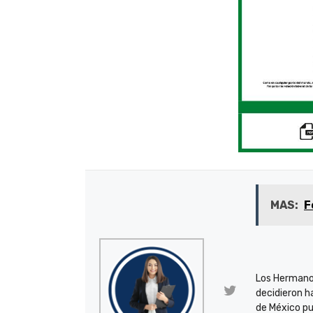
MAS:
F
Los Hermano
decidieron h
de México pu